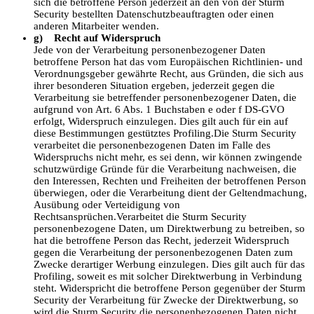
sich die betroffene Person jederzeit an den von der Sturm
Security bestellten Datenschutzbeauftragten oder einen
anderen Mitarbeiter wenden.
g) Recht auf Widerspruch
Jede von der Verarbeitung personenbezogener Daten
betroffene Person hat das vom Europäischen Richtlinien- und
Verordnungsgeber gewährte Recht, aus Gründen, die sich aus
ihrer besonderen Situation ergeben, jederzeit gegen die
Verarbeitung sie betreffender personenbezogener Daten, die
aufgrund von Art. 6 Abs. 1 Buchstaben e oder f DS-GVO
erfolgt, Widerspruch einzulegen. Dies gilt auch für ein auf
diese Bestimmungen gestütztes Profiling.Die Sturm Security
verarbeitet die personenbezogenen Daten im Falle des
Widerspruchs nicht mehr, es sei denn, wir können zwingende
schutzwürdige Gründe für die Verarbeitung nachweisen, die
den Interessen, Rechten und Freiheiten der betroffenen Person
überwiegen, oder die Verarbeitung dient der Geltendmachung,
Ausübung oder Verteidigung von
Rechtsansprüchen.Verarbeitet die Sturm Security
personenbezogene Daten, um Direktwerbung zu betreiben, so
hat die betroffene Person das Recht, jederzeit Widerspruch
gegen die Verarbeitung der personenbezogenen Daten zum
Zwecke derartiger Werbung einzulegen. Dies gilt auch für das
Profiling, soweit es mit solcher Direktwerbung in Verbindung
steht. Widerspricht die betroffene Person gegenüber der Sturm
Security der Verarbeitung für Zwecke der Direktwerbung, so
wird die Sturm Security die personenbezogenen Daten nicht