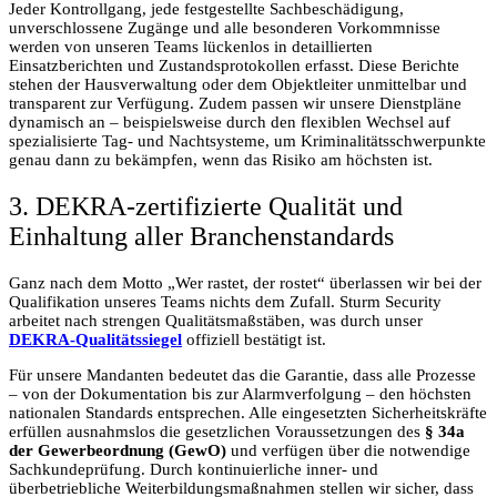
Jeder Kontrollgang, jede festgestellte Sachbeschädigung,
unverschlossene Zugänge und alle besonderen Vorkommnisse
werden von unseren Teams lückenlos in detaillierten
Einsatzberichten und Zustandsprotokollen erfasst. Diese Berichte
stehen der Hausverwaltung oder dem Objektleiter unmittelbar und
transparent zur Verfügung. Zudem passen wir unsere Dienstpläne
dynamisch an – beispielsweise durch den flexiblen Wechsel auf
spezialisierte Tag- und Nachtsysteme, um Kriminalitätsschwerpunkte
genau dann zu bekämpfen, wenn das Risiko am höchsten ist.
3. DEKRA-zertifizierte Qualität und
Einhaltung aller Branchenstandards
Ganz nach dem Motto „Wer rastet, der rostet“ überlassen wir bei der
Qualifikation unseres Teams nichts dem Zufall. Sturm Security
arbeitet nach strengen Qualitätsmaßstäben, was durch unser
DEKRA-Qualitätssiegel
offiziell bestätigt ist.
Für unsere Mandanten bedeutet das die Garantie, dass alle Prozesse
– von der Dokumentation bis zur Alarmverfolgung – den höchsten
nationalen Standards entsprechen. Alle eingesetzten Sicherheitskräfte
erfüllen ausnahmslos die gesetzlichen Voraussetzungen des
§ 34a
der Gewerbeordnung (GewO)
und verfügen über die notwendige
Sachkundeprüfung. Durch kontinuierliche inner- und
überbetriebliche Weiterbildungsmaßnahmen stellen wir sicher, dass